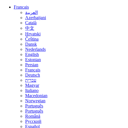
Français
العربية
Azerbaijani
Català
中文
Hrvatski
Čeština
Dansk
Nederlands
English
Estonian
Persian
Français
Deutsch
עברית
Magyar
Italiano
Macedonian
Norwegian
Português
Português
Română
Русский
Español