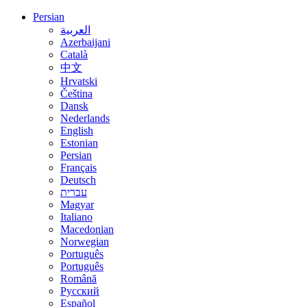
Persian
العربية
Azerbaijani
Català
中文
Hrvatski
Čeština
Dansk
Nederlands
English
Estonian
Persian
Français
Deutsch
עברית
Magyar
Italiano
Macedonian
Norwegian
Português
Português
Română
Русский
Español