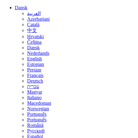
Dansk
العربية
Azerbaijani
Català
中文
Hrvatski
Čeština
Dansk
Nederlands
English
Estonian
Persian
Français
Deutsch
עברית
Magyar
Italiano
Macedonian
Norwegian
Português
Português
Română
Русский
Español