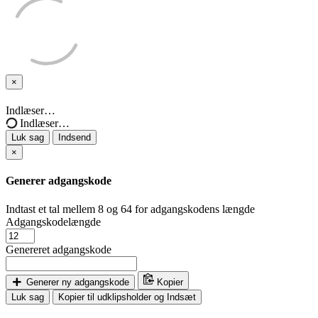
×
Luk
sag
Indlæser…
Indlæser…
Luk sag
Indsend
×
Generer adgangskode
Indtast et tal mellem 8 og 64 for adgangskodens længde
Adgangskodelængde
Genereret adgangskode
Generer ny adgangskode
Kopier
Luk sag
Kopier til udklipsholder og Indsæt