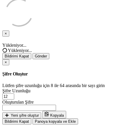
×
Bildirimi
Kapat
Yükleniyor...
Yükleniyor...
Bildirimi Kapat
Gönder
×
Şifre Oluştur
Lütfen şifre uzunluğu için 8 ile 64 arasında bir sayı girin
Şifre Uzunluğu
Oluşturulan Şifre
Yeni şifre oluştur
Kopyala
Bildirimi Kapat
Panoya kopyala ve Ekle