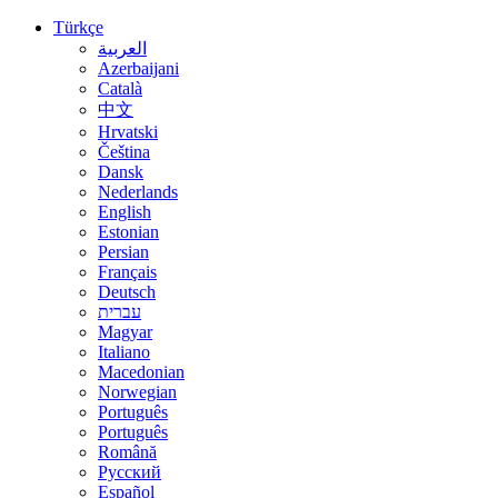
Türkçe
العربية
Azerbaijani
Català
中文
Hrvatski
Čeština
Dansk
Nederlands
English
Estonian
Persian
Français
Deutsch
עברית
Magyar
Italiano
Macedonian
Norwegian
Português
Português
Română
Русский
Español