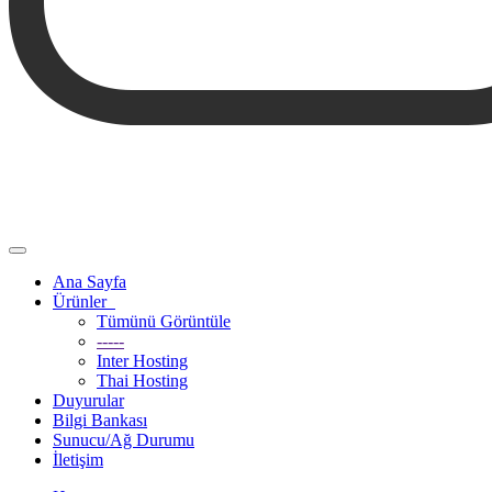
Gezinmeyi
değiştir
Ana Sayfa
Ürünler
Tümünü Görüntüle
-----
Inter Hosting
Thai Hosting
Duyurular
Bilgi Bankası
Sunucu/Ağ Durumu
İletişim