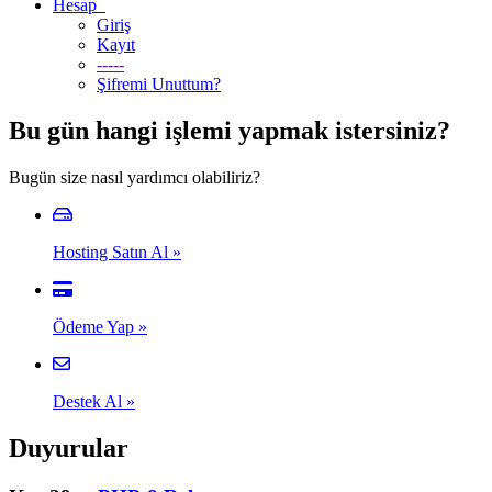
Hesap
Giriş
Kayıt
-----
Şifremi Unuttum?
Bu gün hangi işlemi yapmak istersiniz?
Bugün size nasıl yardımcı olabiliriz?
Hosting Satın Al
»
Ödeme Yap
»
Destek Al
»
Duyurular