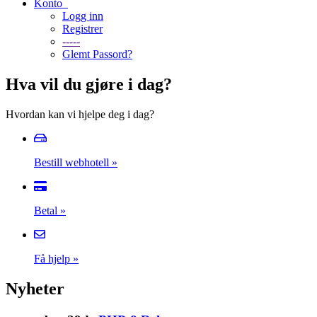
Konto
Logg inn
Registrer
-----
Glemt Passord?
Hva vil du gjøre i dag?
Hvordan kan vi hjelpe deg i dag?
Bestill webhotell
»
Betal
»
Få hjelp
»
Nyheter