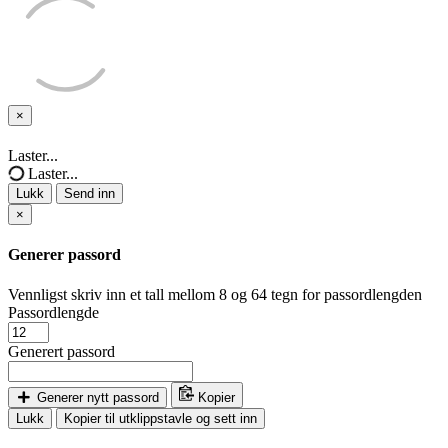
×
Lukk
Laster...
Laster...
Lukk
Send inn
×
Generer passord
Vennligst skriv inn et tall mellom 8 og 64 tegn for passordlengden
Passordlengde
Generert passord
Generer nytt passord
Kopier
Lukk
Kopier til utklippstavle og sett inn