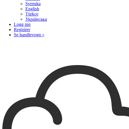
Svenska
English
Türkçe
Українська
Logg inn
Registrer
Se handlevogn »