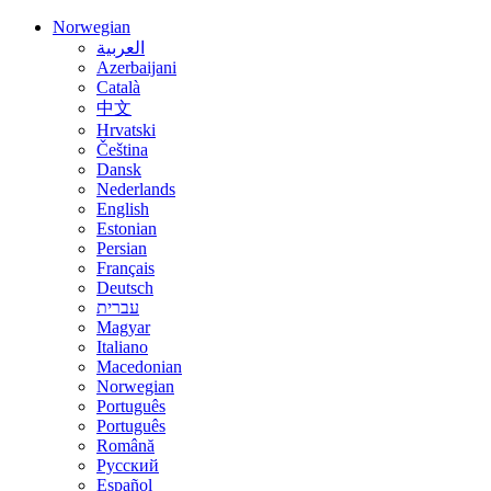
Norwegian
العربية
Azerbaijani
Català
中文
Hrvatski
Čeština
Dansk
Nederlands
English
Estonian
Persian
Français
Deutsch
עברית
Magyar
Italiano
Macedonian
Norwegian
Português
Português
Română
Русский
Español